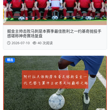
掘金主帅击败马刺是本赛季最佳胜利之一约基奇抛投手
感堪称神奇赛场复盘
2026-07-10
40 次阅读
精选